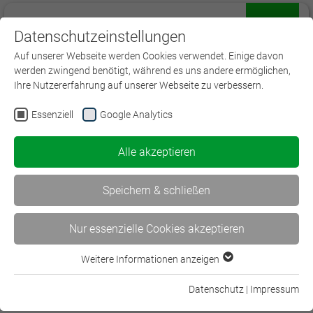
Datenschutzeinstellungen
Menü
Auf unserer Webseite werden Cookies verwendet. Einige davon
werden zwingend benötigt, während es uns andere ermöglichen,
Ihre Nutzererfahrung auf unserer Webseite zu verbessern.
Essenziell
Google Analytics
Widerruf
Alle akzeptieren
Sie möchten von Ihrem Widerrufsrecht Gebrauch
machen?
Speichern & schließen
Bitte füllen Sie die folgenden Felder aus.
Nur essenzielle Cookies akzeptieren
Weitere Informationen anzeigen
Vorname
*
Essenziell
Essenzielle Cookies werden für grundlegende Funktionen der
Datenschutz
|
Impressum
Webseite benötigt. Dadurch ist gewährleistet, dass die