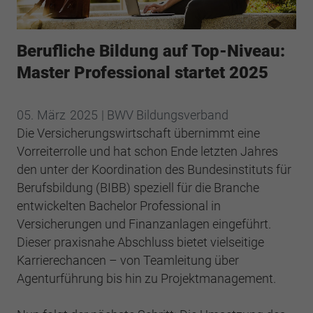
Webseite einwandfrei funktioniert.
Cookie-Informationen anzeigen
Name
cookie_optin
Berufliche Bildung auf Top-Niveau:
Anbieter
BWV Südwest
Google Analytics
Master Professional startet 2025
Laufzeit
1 Jahr
Cookie-Informationen anzeigen
Name
_ga
05.
März
2025
| BWV Bildungsverband
Dieses Cookie wird verwendet, um Ihre
Die Versicherungswirtschaft übernimmt eine
Anbieter
Google Analytics
Zweck
Cookie-Einstellungen für diese Website zu
Vorreiterrolle und hat schon Ende letzten Jahres
speichern.
Laufzeit
2 Jahre
den unter der Koordination des Bundesinstituts für
Berufsbildung (BIBB) speziell für die Branche
Registriert eine eindeutige ID, die verwendet
entwickelten Bachelor Professional in
Name
SgCookieOptin.lastPreferences
Zweck
wird, um statistische Daten dazu, wie der
Versicherungen und Finanzanlagen eingeführt.
Besucher die Website nutzt, zu generieren.
Anbieter
BWV Südwest
Dieser praxisnahe Abschluss bietet vielseitige
Karrierechancen – von Teamleitung über
Laufzeit
1 Jahr
Name
_ga_#
Agenturführung bis hin zu Projektmanagement.
Dieser Wert speichert Ihre Consent-
Anbieter
Google Analytics