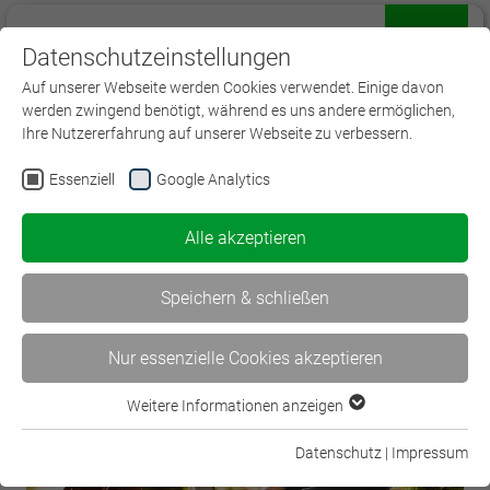
Datenschutzeinstellungen
Menü
Auf unserer Webseite werden Cookies verwendet. Einige davon
werden zwingend benötigt, während es uns andere ermöglichen,
Ihre Nutzererfahrung auf unserer Webseite zu verbessern.
Essenziell
Google Analytics
< VersVermV: Änderung bei…
Alle akzeptieren
Round-Table-Gespräche für das… >
Speichern & schließen
Nur essenzielle Cookies akzeptieren
Weitere Informationen anzeigen
Essenziell
Essenzielle Cookies werden für grundlegende Funktionen der
Datenschutz
|
Impressum
Webseite benötigt. Dadurch ist gewährleistet, dass die