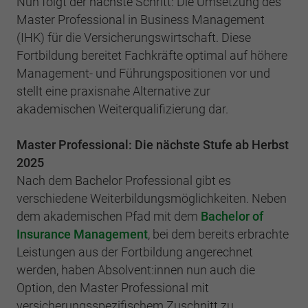
Nun folgt der nächste Schritt: Die Umsetzung des
Einstellungen. Unter anderem eine zufällig
generierte ID, für die historische
Master Professional in Business Management
Zweck
Laufzeit
2 Jahre
Speicherung Ihrer vorgenommen
(IHK) für die Versicherungswirtschaft. Diese
Einstellungen, falls der Webseiten-Betreiber
Fortbildung bereitet Fachkräfte optimal auf höhere
Sammelt Daten dazu, wie oft ein Benutzer
dies eingestellt hat.
eine Website besucht hat, sowie Daten für
Management- und Führungspositionen vor und
Zweck
den ersten und letzten Besuch. Von Google
stellt eine praxisnahe Alternative zur
Analytics verwendet.
akademischen Weiterqualifizierung dar.
Name
fe_typo3_user
Anbieter
BWV Südwest
Master Professional: Die nächste Stufe ab Herbst
Name
_gid
2025
Laufzeit
Sitzungsende
Anbieter
Google Analytics
Nach dem Bachelor Professional gibt es
verschiedene Weiterbildungsmöglichkeiten. Neben
Speicherung der Benutzer-ID bei
Zweck
Laufzeit
1 Tag
dem akademischen Pfad mit dem
Bachelor of
Anmeldung über den Webseiten-Login .
Insurance Management
, bei dem bereits erbrachte
Registriert eine eindeutige ID, die verwendet
Leistungen aus der Fortbildung angerechnet
Zweck
wird, um statistische Daten dazu, wie der
werden, haben Absolvent:innen nun auch die
Besucher die Website nutzt, zu generieren.
Option, den Master Professional mit
versicherungsspezifischem Zuschnitt zu