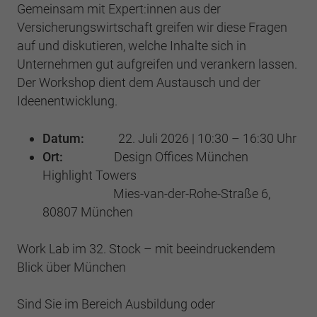
Einstellungen. Unter anderem eine zufällig
Gemeinsam mit Expert:innen aus der
generierte ID, für die historische
Zweck
Laufzeit
2 Jahre
Versicherungswirtschaft greifen wir diese Fragen
Speicherung Ihrer vorgenommen
auf und diskutieren, welche Inhalte sich in
Einstellungen, falls der Webseiten-Betreiber
Sammelt Daten dazu, wie oft ein Benutzer
Unternehmen gut aufgreifen und verankern lassen.
dies eingestellt hat.
eine Website besucht hat, sowie Daten für
Zweck
Der Workshop dient dem Austausch und der
den ersten und letzten Besuch. Von Google
Ideenentwicklung.
Analytics verwendet.
Name
fe_typo3_user
Datum:
22. Juli 2026 | 10:30 – 16:30 Uhr
Anbieter
BWV Südwest
Name
_gid
Ort:
Design Offices München
Highlight Towers
Laufzeit
Sitzungsende
Anbieter
Google Analytics
Mies-van-der-Rohe-Straße 6,
Speicherung der Benutzer-ID bei
80807 München
Zweck
Laufzeit
1 Tag
Anmeldung über den Webseiten-Login .
Work Lab im 32. Stock – mit beeindruckendem
Registriert eine eindeutige ID, die verwendet
Zweck
wird, um statistische Daten dazu, wie der
Blick über München
Besucher die Website nutzt, zu generieren.
Sind Sie im Bereich Ausbildung oder