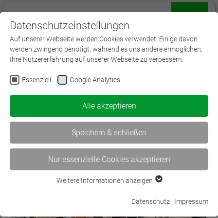
Datenschutzeinstellungen
Menü
Auf unserer Webseite werden Cookies verwendet. Einige davon
werden zwingend benötigt, während es uns andere ermöglichen,
Ihre Nutzererfahrung auf unserer Webseite zu verbessern.
Essenziell
Google Analytics
< 17. PE-Lean Coffee – Ideen…
Alle akzeptieren
Theorie trifft Praxis! Die… >
Speichern & schließen
Nur essenzielle Cookies akzeptieren
Weitere Informationen anzeigen
Essenziell
Essenzielle Cookies werden für grundlegende Funktionen der
Datenschutz
|
Impressum
Webseite benötigt. Dadurch ist gewährleistet, dass die