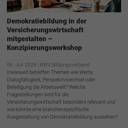
Webseite einwandfrei funktioniert.
Cookie-Informationen anzeigen
Name
cookie_optin
Demokratiebildung in der
Anbieter
BWV Südwest
Google Analytics
Versicherungswirtschaft
mitgestalten –
Laufzeit
1 Jahr
Cookie-Informationen anzeigen
Name
_ga
Konzipierungsworkshop
Dieses Cookie wird verwendet, um Ihre
Anbieter
Google Analytics
Zweck
Cookie-Einstellungen für diese Website zu
06.
Juli
2026
| BWV Bildungsverband
speichern.
Laufzeit
2 Jahre
Inwieweit betreffen Themen wie Werte,
Dialogfähigkeit, Perspektivwechsel oder
Registriert eine eindeutige ID, die verwendet
Name
SgCookieOptin.lastPreferences
Beteiligung die Arbeitswelt? Welche
Zweck
wird, um statistische Daten dazu, wie der
Besucher die Website nutzt, zu generieren.
Fragestellungen sind für die
Anbieter
BWV Südwest
Versicherungswirtschaft besonders relevant und
wie könnte eine branchenspezifische
Laufzeit
1 Jahr
Name
_ga_#
Ausgestaltung von Demokratiebildung aussehen?
Dieser Wert speichert Ihre Consent-
Anbieter
Google Analytics