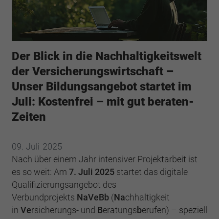
Webseite einwandfrei funktioniert.
Cookie-Informationen anzeigen
Name
cookie_optin
Anbieter
BWV Südwest
Google Analytics
Der Blick in die Nachhaltigkeitswelt
Laufzeit
1 Jahr
der Versicherungswirtschaft –
Cookie-Informationen anzeigen
Name
_ga
Unser Bildungsangebot startet im
Dieses Cookie wird verwendet, um Ihre
Anbieter
Google Analytics
Juli: Kostenfrei – mit gut beraten-
Zweck
Cookie-Einstellungen für diese Website zu
speichern.
Zeiten
Laufzeit
2 Jahre
Registriert eine eindeutige ID, die verwendet
Name
SgCookieOptin.lastPreferences
09.
Juli
2025
Zweck
wird, um statistische Daten dazu, wie der
Nach über einem Jahr intensiver Projektarbeit ist
Besucher die Website nutzt, zu generieren.
Anbieter
BWV Südwest
es so weit: Am
7. Juli 2025
startet das digitale
Qualifizierungsangebot des
Laufzeit
1 Jahr
Name
_ga_#
Verbundprojekts
NaVeBb
(
Na
chhaltigkeit
in
Ve
rsicherungs- und
B
eratungs
b
erufen) – speziell
Dieser Wert speichert Ihre Consent-
Anbieter
Google Analytics