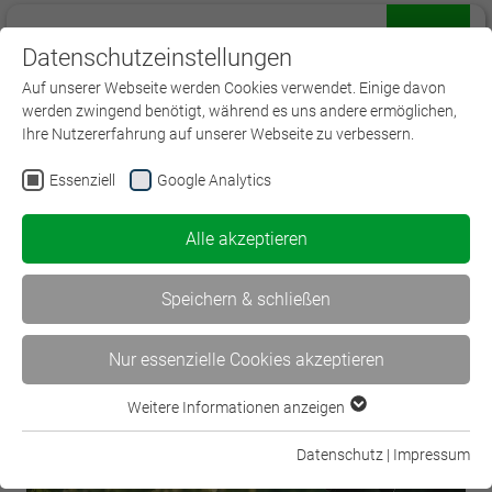
Datenschutzeinstellungen
Menü
Auf unserer Webseite werden Cookies verwendet. Einige davon
werden zwingend benötigt, während es uns andere ermöglichen,
Ihre Nutzererfahrung auf unserer Webseite zu verbessern.
Essenziell
Google Analytics
< KVF-Guide: Fragen zum neuen…
Alle akzeptieren
Weltweite Zahlen: Das… >
Speichern & schließen
Nur essenzielle Cookies akzeptieren
Weitere Informationen anzeigen
Essenziell
Essenzielle Cookies werden für grundlegende Funktionen der
Datenschutz
|
Impressum
Webseite benötigt. Dadurch ist gewährleistet, dass die