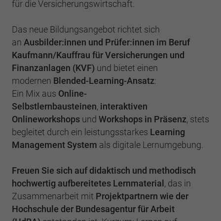
Einstellungen. Unter anderem eine zufällig
für die Versicherungswirtschaft.
generierte ID, für die historische
Zweck
Laufzeit
2 Jahre
Speicherung Ihrer vorgenommen
Das neue Bildungsangebot richtet sich
Einstellungen, falls der Webseiten-Betreiber
Sammelt Daten dazu, wie oft ein Benutzer
an
Ausbilder:innen und Prüfer:innen im Beruf
dies eingestellt hat.
eine Website besucht hat, sowie Daten für
Kaufmann/Kauffrau für Versicherungen und
Zweck
den ersten und letzten Besuch. Von Google
Finanzanlagen (KVF)
und bietet einen
Analytics verwendet.
Name
fe_typo3_user
modernen
Blended-Learning-Ansatz
:
Ein Mix aus
Online-
Anbieter
BWV Südwest
Selbstlernbausteinen
,
interaktiven
Name
_gid
Onlineworkshops
und
Workshops in Präsenz
, stets
Laufzeit
Sitzungsende
Anbieter
Google Analytics
begleitet durch ein leistungsstarkes
Learning
Management System
als digitale Lernumgebung.
Speicherung der Benutzer-ID bei
Zweck
Laufzeit
1 Tag
Anmeldung über den Webseiten-Login .
Freuen Sie sich auf didaktisch und methodisch
Registriert eine eindeutige ID, die verwendet
hochwertig aufbereitetes Lernmaterial
, das in
Zweck
wird, um statistische Daten dazu, wie der
Besucher die Website nutzt, zu generieren.
Zusammenarbeit mit
Projektpartnern wie der
Hochschule der Bundesagentur für Arbeit