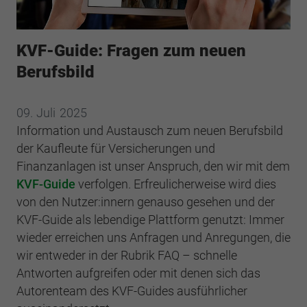
Webseite einwandfrei funktioniert.
Cookie-Informationen anzeigen
Name
cookie_optin
KVF-Guide: Fragen zum neuen
Anbieter
BWV Südwest
Google Analytics
Berufsbild
Laufzeit
1 Jahr
Cookie-Informationen anzeigen
Name
_ga
09.
Juli
2025
Dieses Cookie wird verwendet, um Ihre
Information und Austausch zum neuen Berufsbild
Anbieter
Google Analytics
Zweck
Cookie-Einstellungen für diese Website zu
der Kaufleute für Versicherungen und
speichern.
Laufzeit
2 Jahre
Finanzanlagen ist unser Anspruch, den wir mit dem
KVF-Guide
verfolgen. Erfreulicherweise wird dies
Registriert eine eindeutige ID, die verwendet
von den Nutzer:innern genauso gesehen und der
Name
SgCookieOptin.lastPreferences
Zweck
wird, um statistische Daten dazu, wie der
KVF-Guide als lebendige Plattform genutzt: Immer
Besucher die Website nutzt, zu generieren.
Anbieter
BWV Südwest
wieder erreichen uns Anfragen und Anregungen, die
wir entweder in der Rubrik FAQ – schnelle
Laufzeit
1 Jahr
Name
_ga_#
Antworten aufgreifen oder mit denen sich das
Autorenteam des KVF-Guides ausführlicher
Dieser Wert speichert Ihre Consent-
Anbieter
Google Analytics