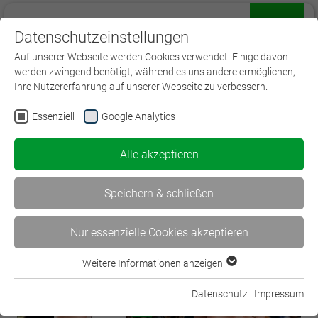
Datenschutzeinstellungen
Menü
Auf unserer Webseite werden Cookies verwendet. Einige davon
werden zwingend benötigt, während es uns andere ermöglichen,
Ihre Nutzererfahrung auf unserer Webseite zu verbessern.
Essenziell
Google Analytics
< Begleitliteratur zum neuen…
Alle akzeptieren
Der Blick in die… >
Speichern & schließen
Nur essenzielle Cookies akzeptieren
Weitere Informationen anzeigen
Essenziell
Essenzielle Cookies werden für grundlegende Funktionen der
Datenschutz
|
Impressum
Webseite benötigt. Dadurch ist gewährleistet, dass die