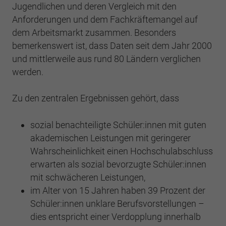
Einstellungen. Unter anderem eine zufällig
Jugendlichen und deren Vergleich mit den
generierte ID, für die historische
Zweck
Laufzeit
2 Jahre
Anforderungen und dem Fachkräftemangel auf
Speicherung Ihrer vorgenommen
dem Arbeitsmarkt zusammen. Besonders
Einstellungen, falls der Webseiten-Betreiber
Sammelt Daten dazu, wie oft ein Benutzer
bemerkenswert ist, dass Daten seit dem Jahr 2000
dies eingestellt hat.
eine Website besucht hat, sowie Daten für
Zweck
und mittlerweile aus rund 80 Ländern verglichen
den ersten und letzten Besuch. Von Google
werden.
Analytics verwendet.
Name
fe_typo3_user
Zu den zentralen Ergebnissen gehört, dass
Anbieter
BWV Südwest
Name
_gid
sozial benachteiligte Schüler:innen mit guten
Laufzeit
Sitzungsende
Anbieter
Google Analytics
akademischen Leistungen mit geringerer
Speicherung der Benutzer-ID bei
Wahrscheinlichkeit einen Hochschulabschluss
Zweck
Laufzeit
1 Tag
Anmeldung über den Webseiten-Login .
erwarten als sozial bevorzugte Schüler:innen
mit schwächeren Leistungen,
Registriert eine eindeutige ID, die verwendet
Zweck
wird, um statistische Daten dazu, wie der
im Alter von 15 Jahren haben 39 Prozent der
Besucher die Website nutzt, zu generieren.
Schüler:innen unklare Berufsvorstellungen –
dies entspricht einer Verdopplung innerhalb