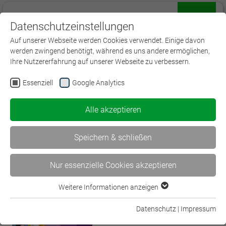
Datenschutzeinstellungen
Menü
Auf unserer Webseite werden Cookies verwendet. Einige davon
werden zwingend benötigt, während es uns andere ermöglichen,
Ihre Nutzererfahrung auf unserer Webseite zu verbessern.
Essenziell
Google Analytics
< Der Blick in die…
Alle akzeptieren
Künstliche Intelligenz am… >
Speichern & schließen
Nur essenzielle Cookies akzeptieren
Weitere Informationen anzeigen
Essenziell
Essenzielle Cookies werden für grundlegende Funktionen der
Datenschutz
|
Impressum
Webseite benötigt. Dadurch ist gewährleistet, dass die