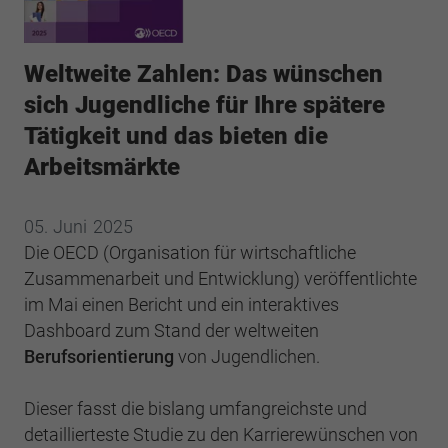
Webseite einwandfrei funktioniert.
Cookie-Informationen anzeigen
Name
cookie_optin
Weltweite Zahlen: Das wünschen
Anbieter
BWV Südwest
Google Analytics
sich Jugendliche für Ihre spätere
Tätigkeit und das bieten die
Laufzeit
1 Jahr
Cookie-Informationen anzeigen
Name
_ga
Arbeitsmärkte
Dieses Cookie wird verwendet, um Ihre
Anbieter
Google Analytics
Zweck
Cookie-Einstellungen für diese Website zu
05.
Juni
2025
speichern.
Laufzeit
2 Jahre
Die OECD (Organisation für wirtschaftliche
Zusammenarbeit und Entwicklung) veröffentlichte
Registriert eine eindeutige ID, die verwendet
Name
SgCookieOptin.lastPreferences
im Mai einen Bericht und ein interaktives
Zweck
wird, um statistische Daten dazu, wie der
Besucher die Website nutzt, zu generieren.
Dashboard zum Stand der weltweiten
Anbieter
BWV Südwest
Berufsorientierung
von Jugendlichen.
Laufzeit
1 Jahr
Name
_ga_#
Dieser fasst die bislang umfangreichste und
Dieser Wert speichert Ihre Consent-
detaillierteste Studie zu den Karrierewünschen von
Anbieter
Google Analytics