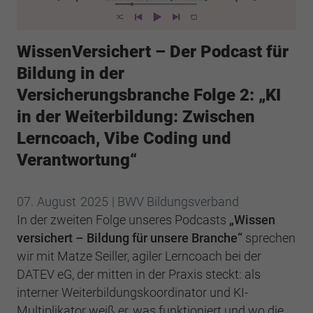
Webseite einwandfrei funktioniert.
Cookie-Informationen anzeigen
Name
cookie_optin
WissenVersichert – Der Podcast für
Anbieter
BWV Südwest
Google Analytics
Bildung in der
Versicherungsbranche Folge 2: „KI
Laufzeit
1 Jahr
Cookie-Informationen anzeigen
Name
_ga
in der Weiterbildung: Zwischen
Dieses Cookie wird verwendet, um Ihre
Anbieter
Google Analytics
Lerncoach, Vibe Coding und
Zweck
Cookie-Einstellungen für diese Website zu
Verantwortung“
speichern.
Laufzeit
2 Jahre
Registriert eine eindeutige ID, die verwendet
07.
August
2025
| BWV Bildungsverband
Name
SgCookieOptin.lastPreferences
Zweck
wird, um statistische Daten dazu, wie der
In der zweiten Folge unseres Podcasts
„Wissen
Besucher die Website nutzt, zu generieren.
Anbieter
BWV Südwest
versichert – Bildung für unsere Branche“
sprechen
wir mit Matze Seiller, agiler Lerncoach bei der
Laufzeit
1 Jahr
DATEV eG, der mitten in der Praxis steckt: als
Name
_ga_#
interner Weiterbildungskoordinator und KI-
Dieser Wert speichert Ihre Consent-
Anbieter
Google Analytics
Multiplikator weiß er, was funktioniert und wo die