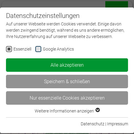
Datenschutzeinstellungen
Menü
Auf unserer Webseite werden Cookies verwendet. Einige davon
werden zwingend benötigt, während es uns andere ermöglichen,
Ihre Nutzererfahrung auf unserer Webseite zu verbessern.
Essenziell
Google Analytics
< Angehoben: Azubis in der…
Alle akzeptieren
Vorsprung durch Bildung:… >
Speichern & schließen
Nur essenzielle Cookies akzeptieren
Weitere Informationen anzeigen
Essenziell
Essenzielle Cookies werden für grundlegende Funktionen der
Datenschutz
|
Impressum
Webseite benötigt. Dadurch ist gewährleistet, dass die