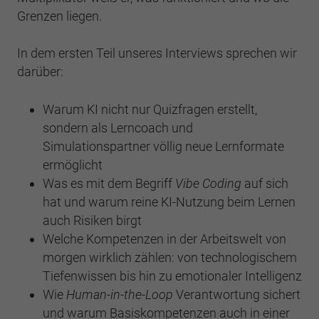
Einstellungen. Unter anderem eine zufällig
Grenzen liegen.
generierte ID, für die historische
Zweck
Laufzeit
2 Jahre
Speicherung Ihrer vorgenommen
Einstellungen, falls der Webseiten-Betreiber
In dem ersten Teil unseres Interviews sprechen wir
Sammelt Daten dazu, wie oft ein Benutzer
dies eingestellt hat.
darüber:
eine Website besucht hat, sowie Daten für
Zweck
den ersten und letzten Besuch. Von Google
Analytics verwendet.
Warum KI nicht nur Quizfragen erstellt,
Name
fe_typo3_user
sondern als Lerncoach und
Simulationspartner völlig neue Lernformate
Anbieter
BWV Südwest
Name
_gid
ermöglicht
Laufzeit
Sitzungsende
Was es mit dem Begriff
Vibe Coding
auf sich
Anbieter
Google Analytics
hat und warum reine KI-Nutzung beim Lernen
Speicherung der Benutzer-ID bei
Zweck
Laufzeit
1 Tag
auch Risiken birgt
Anmeldung über den Webseiten-Login .
Welche Kompetenzen in der Arbeitswelt von
Registriert eine eindeutige ID, die verwendet
morgen wirklich zählen: von technologischem
Zweck
wird, um statistische Daten dazu, wie der
Tiefenwissen bis hin zu emotionaler Intelligenz
Besucher die Website nutzt, zu generieren.
Wie
Human-in-the-Loop
Verantwortung sichert
und warum Basiskompetenzen auch in einer