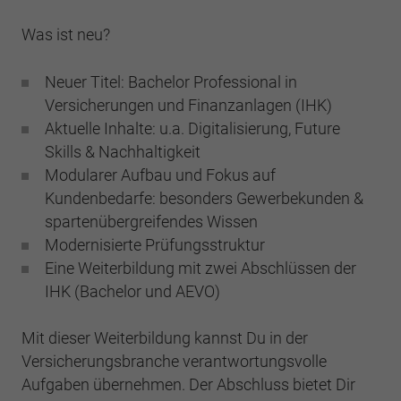
Einstellungen. Unter anderem eine zufällig
generierte ID, für die historische
Zweck
Laufzeit
2 Jahre
Was ist neu?
Speicherung Ihrer vorgenommen
Einstellungen, falls der Webseiten-Betreiber
Sammelt Daten dazu, wie oft ein Benutzer
Neuer Titel: Bachelor Professional in
dies eingestellt hat.
eine Website besucht hat, sowie Daten für
Zweck
Versicherungen und Finanzanlagen (IHK)
den ersten und letzten Besuch. Von Google
Aktuelle Inhalte: u.a. Digitalisierung, Future
Analytics verwendet.
Name
fe_typo3_user
Skills & Nachhaltigkeit
Modularer Aufbau und Fokus auf
Anbieter
BWV Südwest
Name
_gid
Kundenbedarfe: besonders Gewerbekunden &
spartenübergreifendes Wissen
Laufzeit
Sitzungsende
Anbieter
Google Analytics
Modernisierte Prüfungsstruktur
Speicherung der Benutzer-ID bei
Eine Weiterbildung mit zwei Abschlüssen der
Zweck
Laufzeit
1 Tag
Anmeldung über den Webseiten-Login .
IHK (Bachelor und AEVO)
Registriert eine eindeutige ID, die verwendet
Zweck
wird, um statistische Daten dazu, wie der
Mit dieser Weiterbildung kannst Du in der
Besucher die Website nutzt, zu generieren.
Versicherungsbranche verantwortungsvolle
Aufgaben übernehmen. Der Abschluss bietet Dir