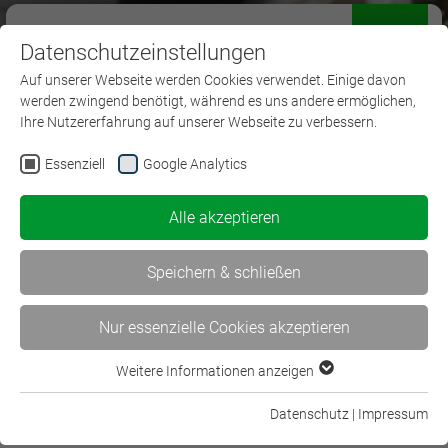
Datenschutzeinstellungen
Menü
Auf unserer Webseite werden Cookies verwendet. Einige davon
werden zwingend benötigt, während es uns andere ermöglichen,
Ihre Nutzererfahrung auf unserer Webseite zu verbessern.
Essenziell
Google Analytics
Bachelor Professional in
Alle akzeptieren
Versicherungen und
Finanzanlagen
Speichern & schließen
Nur essenzielle Cookies akzeptieren
Weitere Informationen anzeigen
Essenziell
Essenzielle Cookies werden für grundlegende Funktionen der
Datenschutz
|
Impressum
Bachelor Professional in
Webseite benötigt. Dadurch ist gewährleistet, dass die