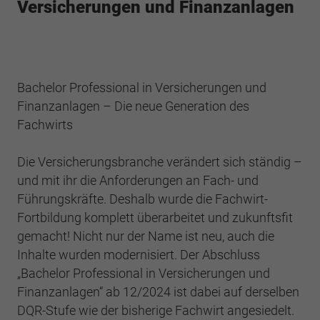
Webseite einwandfrei funktioniert.
Versicherungen und Finanzanlagen
Cookie-Informationen anzeigen
Name
cookie_optin
Anbieter
BWV Südwest
Google Analytics
Bachelor Professional in Versicherungen und
Laufzeit
1 Jahr
Cookie-Informationen anzeigen
Finanzanlagen – Die neue Generation des
Name
_ga
Fachwirts
Dieses Cookie wird verwendet, um Ihre
Anbieter
Google Analytics
Zweck
Cookie-Einstellungen für diese Website zu
Die Versicherungsbranche verändert sich ständig –
speichern.
Laufzeit
2 Jahre
und mit ihr die Anforderungen an Fach- und
Führungskräfte. Deshalb wurde die Fachwirt-
Registriert eine eindeutige ID, die verwendet
Name
SgCookieOptin.lastPreferences
Fortbildung komplett überarbeitet und zukunftsfit
Zweck
wird, um statistische Daten dazu, wie der
Besucher die Website nutzt, zu generieren.
gemacht! Nicht nur der Name ist neu, auch die
Anbieter
BWV Südwest
Inhalte wurden modernisiert. Der Abschluss
„Bachelor Professional in Versicherungen und
Laufzeit
1 Jahr
Name
_ga_#
Finanzanlagen“ ab 12/2024 ist dabei auf derselben
Dieser Wert speichert Ihre Consent-
DQR-Stufe wie der bisherige Fachwirt angesiedelt.
Anbieter
Google Analytics