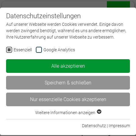
Datenschutzeinstellungen
Menü
Auf unserer Webseite werden Cookies verwendet. Einige davon
werden zwingend benötigt, während es uns andere ermöglichen,
Ihre Nutzererfahrung auf unserer Webseite zu verbessern.
Essenziell
Google Analytics
Alle akzeptieren
Speichern & schließen
Nur essenzielle Cookies akzeptieren
Weitere Informationen anzeigen
Essenziell
Spezialist/-in Betriebliche Altersversorgung (DVA)
Essenzielle Cookies werden für grundlegende Funktionen der
Datenschutz
|
Impressum
Webseite benötigt. Dadurch ist gewährleistet, dass die
Praxisorientiertes Wissen für ein komplexes Beratungsfeld