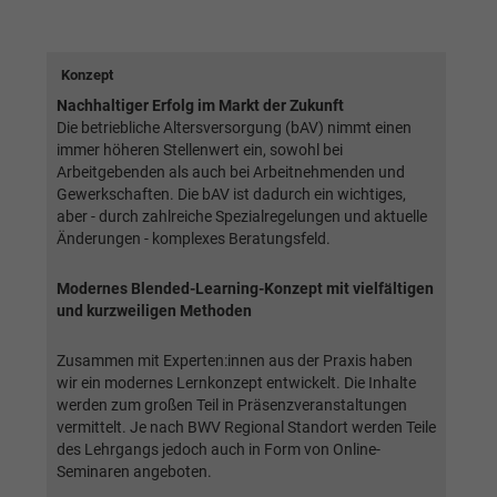
Webseite einwandfrei funktioniert.
Name
Cookie-Informationen anzeigen
cookie_optin
Konzept
Anbieter
BWV Südwest
Nachhaltiger Erfolg im Markt der Zukunft
Google Analytics
Die betriebliche Altersversorgung (bAV) nimmt einen
Laufzeit
1 Jahr
immer höheren Stellenwert ein, sowohl bei
Name
Cookie-Informationen anzeigen
_ga
Arbeitgebenden als auch bei Arbeitnehmenden und
Dieses Cookie wird verwendet, um Ihre
Gewerkschaften. Die bAV ist dadurch ein wichtiges,
Anbieter
Google Analytics
aber - durch zahlreiche Spezialregelungen und aktuelle
Zweck
Cookie-Einstellungen für diese Website zu
Änderungen - komplexes Beratungsfeld.
speichern.
Laufzeit
2 Jahre
Modernes Blended-Learning-Konzept mit vielfältigen
Registriert eine eindeutige ID, die verwendet
und kurzweiligen Methoden
Name
SgCookieOptin.lastPreferences
Zweck
wird, um statistische Daten dazu, wie der
Besucher die Website nutzt, zu generieren.
Anbieter
BWV Südwest
Zusammen mit Experten:innen aus der Praxis haben
wir ein modernes Lernkonzept entwickelt. Die Inhalte
werden zum großen Teil in Präsenzveranstaltungen
Laufzeit
1 Jahr
Name
_ga_#
vermittelt. Je nach BWV Regional Standort werden Teile
des Lehrgangs jedoch auch in Form von Online-
Dieser Wert speichert Ihre Consent-
Anbieter
Google Analytics
Seminaren angeboten.
Einstellungen. Unter anderem eine zufällig