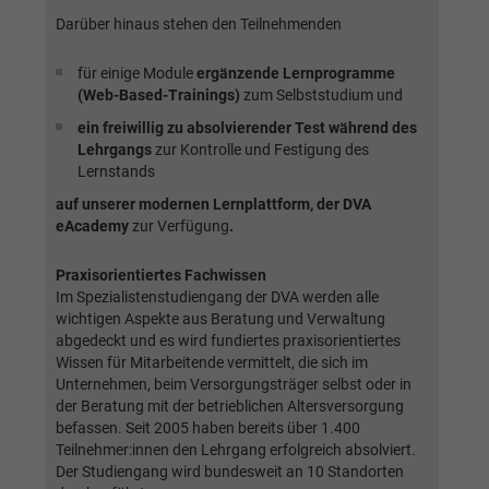
generierte ID, für die historische
Zweck
Laufzeit
2 Jahre
Darüber hinaus stehen den Teilnehmenden
Speicherung Ihrer vorgenommen
Einstellungen, falls der Webseiten-Betreiber
Sammelt Daten dazu, wie oft ein Benutzer
für einige Module
ergänzende Lernprogramme
dies eingestellt hat.
eine Website besucht hat, sowie Daten für
(Web-Based-Trainings)
zum Selbststudium und
Zweck
den ersten und letzten Besuch. Von Google
ein freiwillig zu absolvierender Test während des
Analytics verwendet.
Name
fe_typo3_user
Lehrgangs
zur Kontrolle und Festigung des
Lernstands
Anbieter
BWV Südwest
auf unserer modernen Lernplattform, der DVA
Name
_gid
eAcademy
zur Verfügung
.
Laufzeit
Sitzungsende
Anbieter
Google Analytics
Praxisorientiertes Fachwissen
Speicherung der Benutzer-ID bei
Im Spezialistenstudiengang der DVA werden alle
Zweck
Laufzeit
1 Tag
Anmeldung über den Webseiten-Login .
wichtigen Aspekte aus Beratung und Verwaltung
abgedeckt und es wird fundiertes praxisorientiertes
Registriert eine eindeutige ID, die verwendet
Wissen für Mitarbeitende vermittelt, die sich im
Zweck
wird, um statistische Daten dazu, wie der
Unternehmen, beim Versorgungsträger selbst oder in
Besucher die Website nutzt, zu generieren.
der Beratung mit der betrieblichen Altersversorgung
befassen. Seit 2005 haben bereits über 1.400
Teilnehmer:innen den Lehrgang erfolgreich absolviert.
Der Studiengang wird bundesweit an 10 Standorten