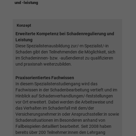
Webseite einwandfrei funktioniert.
und -leistung
Name
Cookie-Informationen anzeigen
cookie_optin
Konzept
Anbieter
BWV Südwest
Google Analytics
Erweiterte Kompetenz bei Schadenregulierung und
Laufzeit
1 Jahr
Leistung
Name
Cookie-Informationen anzeigen
_ga
Diese Spezialistenausbildung zur/-m Spezialist/-in
Schaden gibt den Teilnehmenden die Möglichkeit, sich
Dieses Cookie wird verwendet, um Ihre
Anbieter
Google Analytics
im Schadeninnen- bzw. -außendienst zu qualifizieren
Zweck
Cookie-Einstellungen für diese Website zu
und praxisnah weiterzubilden.
speichern.
Laufzeit
2 Jahre
Praxisorientiertes Fachwissen
Registriert eine eindeutige ID, die verwendet
In diesem Spezialistenstudiengang wird das
Name
SgCookieOptin.lastPreferences
Zweck
wird, um statistische Daten dazu, wie der
Fachwissen in der Schadenbearbeitung vertieft und im
Hinblick auf Schadenverhandlungen/-feststellungen
Besucher die Website nutzt, zu generieren.
Anbieter
BWV Südwest
vor Ort erweitert. Dabei werden die Arbeitsweise und
das Verhalten im Schadenfall mit dem/der
Laufzeit
1 Jahr
Versicherungsnehmer:in oder Anspruchssteller:in sowie
Name
_ga_#
Schadensituationen im Besonderen anhand von
Dieser Wert speichert Ihre Consent-
Fallbeispielen detailliert bearbeitet. Seit 2008 haben
Anbieter
Google Analytics
Einstellungen. Unter anderem eine zufällig
bereits über 200 Teilnehmer:innen den Lehrgang