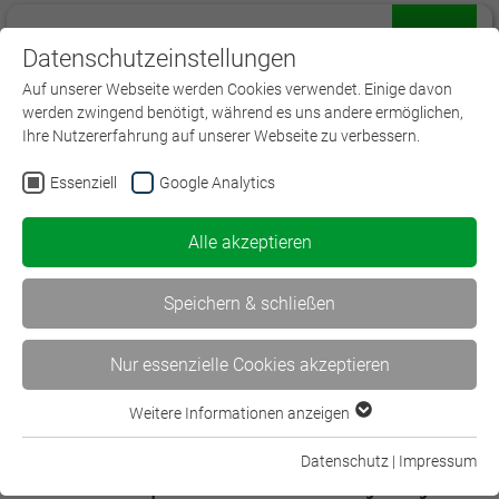
Datenschutzeinstellungen
Menü
Auf unserer Webseite werden Cookies verwendet. Einige davon
werden zwingend benötigt, während es uns andere ermöglichen,
Ihre Nutzererfahrung auf unserer Webseite zu verbessern.
Essenziell
Google Analytics
Alle akzeptieren
Speichern & schließen
Nur essenzielle Cookies akzeptieren
Weitere Informationen anzeigen
Essenziell
Spezialist/-in Schaden (DVA)
Essenzielle Cookies werden für grundlegende Funktionen der
Datenschutz
|
Impressum
Webseite benötigt. Dadurch ist gewährleistet, dass die
Erweiterte Kompetenz im Bereich der Schadenregulierung