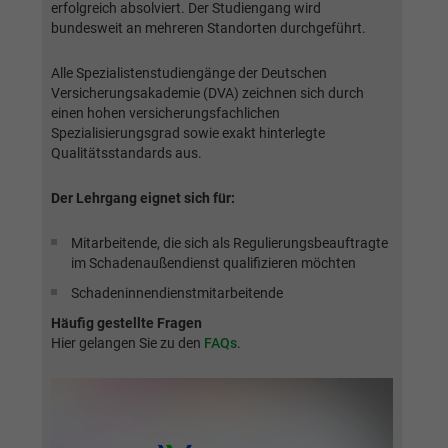
generierte ID, für die historische
erfolgreich absolviert. Der Studiengang wird
Zweck
Laufzeit
2 Jahre
bundesweit an mehreren Standorten durchgeführt.
Speicherung Ihrer vorgenommen
Einstellungen, falls der Webseiten-Betreiber
Sammelt Daten dazu, wie oft ein Benutzer
dies eingestellt hat.
Alle Spezialistenstudiengänge der Deutschen
eine Website besucht hat, sowie Daten für
Versicherungsakademie (DVA) zeichnen sich durch
Zweck
den ersten und letzten Besuch. Von Google
einen hohen versicherungsfachlichen
Analytics verwendet.
Spezialisierungsgrad sowie exakt hinterlegte
Name
fe_typo3_user
Qualitätsstandards aus.
Anbieter
BWV Südwest
Name
_gid
Der Lehrgang eignet sich für:
Laufzeit
Sitzungsende
Anbieter
Google Analytics
Mitarbeitende, die sich als Regulierungsbeauftragte
im Schadenaußendienst qualifizieren möchten
Speicherung der Benutzer-ID bei
Zweck
Laufzeit
1 Tag
Anmeldung über den Webseiten-Login .
Schadeninnendienstmitarbeitende
Registriert eine eindeutige ID, die verwendet
Häufig gestellte Fragen
Hier gelangen Sie zu den
FAQs
.
Zweck
wird, um statistische Daten dazu, wie der
Besucher die Website nutzt, zu generieren.