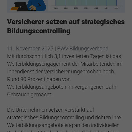
Webseite einwandfrei funktioniert.
Cookie-Informationen anzeigen
Name
cookie_optin
Versicherer setzen auf strategisches
Anbieter
BWV Südwest
Google Analytics
Bildungscontrolling
Laufzeit
1 Jahr
Cookie-Informationen anzeigen
Name
_ga
11.
November
2025
| BWV Bildungsverband
Dieses Cookie wird verwendet, um Ihre
Mit durchschnittlich 3,1 investierten Tagen ist das
Anbieter
Google Analytics
Zweck
Cookie-Einstellungen für diese Website zu
Weiterbildungsengagement der Mitarbeitenden im
speichern.
Laufzeit
2 Jahre
Innendienst der Versicherer ungebrochen hoch.
Rund 90 Prozent haben von
Registriert eine eindeutige ID, die verwendet
Weiterbildungsangeboten im vergangenen Jahr
Name
SgCookieOptin.lastPreferences
Zweck
wird, um statistische Daten dazu, wie der
Gebrauch gemacht.
Besucher die Website nutzt, zu generieren.
Anbieter
BWV Südwest
Die Unternehmen setzen verstärkt auf
Laufzeit
1 Jahr
Name
_ga_#
strategisches Bildungscontrolling und richten ihre
Weiterbildungsangebote eng an den individuellen
Dieser Wert speichert Ihre Consent-
Anbieter
Google Analytics