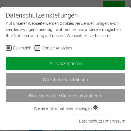
Datenschutzeinstellungen
Menü
Auf unserer Webseite werden Cookies verwendet. Einige davon
werden zwingend benötigt, während es uns andere ermöglichen,
Ihre Nutzererfahrung auf unserer Webseite zu verbessern.
Essenziell
Google Analytics
< WissenVersichert – Der…
Alle akzeptieren
WissenVersichert – Der… >
Speichern & schließen
Nur essenzielle Cookies akzeptieren
Weitere Informationen anzeigen
Essenziell
Essenzielle Cookies werden für grundlegende Funktionen der
Datenschutz
|
Impressum
Webseite benötigt. Dadurch ist gewährleistet, dass die