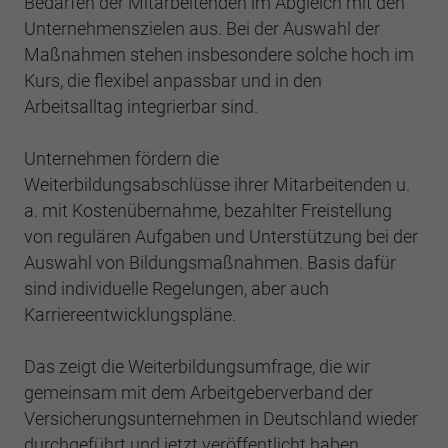
Bedarfen der Mitarbeitenden im Abgleich mit den
Einstellungen. Unter anderem eine zufällig
generierte ID, für die historische
Unternehmenszielen aus. Bei der Auswahl der
Zweck
Laufzeit
2 Jahre
Speicherung Ihrer vorgenommen
Maßnahmen stehen insbesondere solche hoch im
Einstellungen, falls der Webseiten-Betreiber
Kurs, die flexibel anpassbar und in den
Sammelt Daten dazu, wie oft ein Benutzer
dies eingestellt hat.
eine Website besucht hat, sowie Daten für
Arbeitsalltag integrierbar sind.
Zweck
den ersten und letzten Besuch. Von Google
Analytics verwendet.
Unternehmen fördern die
Name
fe_typo3_user
Weiterbildungsabschlüsse ihrer Mitarbeitenden u.
Anbieter
BWV Südwest
a. mit Kostenübernahme, bezahlter Freistellung
Name
_gid
von regulären Aufgaben und Unterstützung bei der
Laufzeit
Sitzungsende
Anbieter
Google Analytics
Auswahl von Bildungsmaßnahmen. Basis dafür
sind individuelle Regelungen, aber auch
Speicherung der Benutzer-ID bei
Zweck
Laufzeit
1 Tag
Karriereentwicklungspläne.
Anmeldung über den Webseiten-Login .
Registriert eine eindeutige ID, die verwendet
Das zeigt die Weiterbildungsumfrage, die wir
Zweck
wird, um statistische Daten dazu, wie der
gemeinsam mit dem Arbeitgeberverband der
Besucher die Website nutzt, zu generieren.
Versicherungsunternehmen in Deutschland wieder
durchgeführt und jetzt veröffentlicht haben.